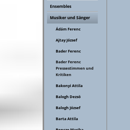
Ensembles
Musiker und Sänger
Ádám Ferenc
Ajtay József
Bader Ferenc
Bader Ferenc
Pressestimmen und
Kritiken
Bakonyi Attila
Balogh Dezsö
Balogh József
Barta Attila
Bencze Marika