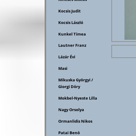
Kocsis Judit
Kocsis László
Kunkel Tímea
Lautner Franz
Lázár Évi
Masi
Mikuska Györgyi /
Giorgi Döry
Mokbel-Nyeste Lilla
Nagy Orsolya
Ormanlidis Nikos
Patai Benö