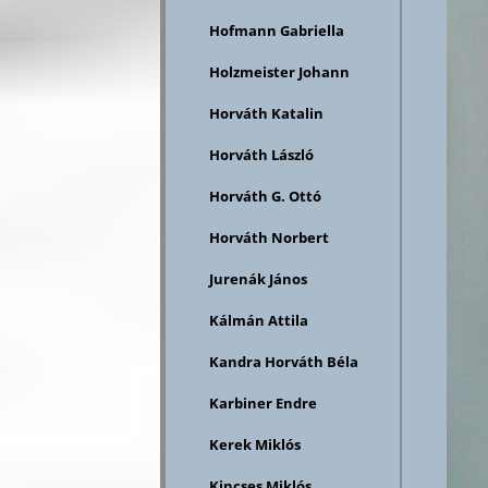
Hofmann Gabriella
Holzmeister Johann
Horváth Katalin
Horváth László
Horváth G. Ottó
Horváth Norbert
Jurenák János
Kálmán Attila
Kandra Horváth Béla
Karbiner Endre
Kerek Miklós
Kincses Miklós