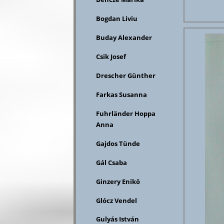
Bogdan Liviu
Buday Alexander
Csik Josef
Drescher Günther
Farkas Susanna
Fuhrländer Hoppa
Anna
Gajdos Tünde
Gál Csaba
Ginzery Enikö
Glócz Vendel
Gulyás István