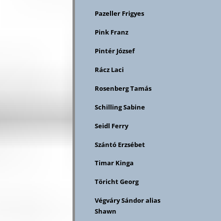
Pazeller Frigyes
Pink Franz
Pintér József
Rácz Laci
Rosenberg Tamás
Schilling Sabine
Seidl Ferry
Szántó Erzsébet
Timar Kinga
Töricht Georg
Végváry Sándor alias
Shawn