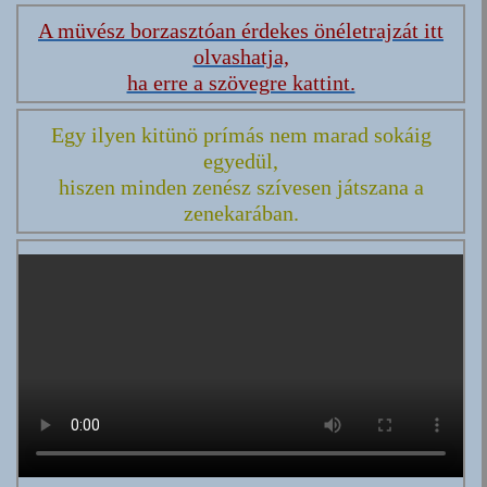
A müvész borzasztóan érdekes önéletrajzát itt
olvashatja,
ha erre a szövegre kattint.
Egy ilyen kitünö prímás nem marad sokáig
egyedül,
hiszen minden zenész szívesen játszana a
zenekarában.