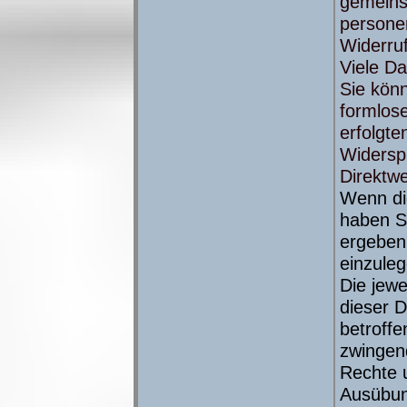
gemeins
persone
Widerruf
Viele Da
Sie könn
formlose
erfolgte
Widersp
Direktw
Wenn die
haben Si
ergeben
einzuleg
Die jewe
dieser 
betroff
zwingend
Rechte 
Ausübun