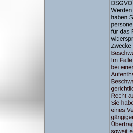
DSGVO)
Werden 
haben Si
persone
für das 
widersp
Zwecke 
Beschwe
Im Fall
bei eine
Aufentha
Beschwe
gerichtl
Recht a
Sie habe
eines Ve
gängige
Übertrag
soweit e