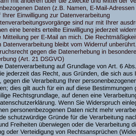
am mit anderen über die Zwecke und Mittel der Ve
nbezogenen Daten (z.B. Namen, E-Mail-Adressen o
 Ihrer Einwilligung zur Datenverarbeitung
tenverarbeitungsvorgänge sind nur mit Ihrer ausdrü
en eine bereits erteilte Einwilligung jederzeit wider
 Mitteilung per E-Mail an mich. Die Rechtmäßigkei
n Datenverarbeitung bleibt vom Widerruf unberührt
ruchsrecht gegen die Datenerhebung in besondere
erbung (Art. 21 DSGVO)
 Datenverarbeitung auf Grundlage von Art. 6 Abs. 
e jederzeit das Recht, aus Gründen, die sich aus 
, gegen die Verarbeitung Ihrer personenbezogene
en; dies gilt auch für ein auf diese Bestimmungen g
ilige Rechtsgrundlage, auf denen eine Verarbeitu
Datenschutzerklärung. Wenn Sie Widerspruch einleg
enen personenbezogenen Daten nicht mehr verarbeit
e schutzwürdige Gründe für die Verarbeitung nach
und Freiheiten überwiegen oder die Verarbeitung 
g oder Verteidigung von Rechtsansprüchen (Wider