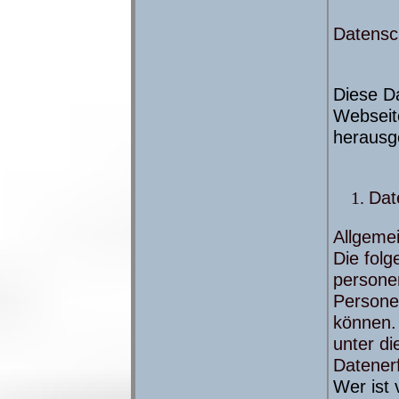
Datensc
Diese D
Webseit
herausg
Dat
Allgeme
Die folg
persone
Personen
können.
unter d
Datener
Wer ist 