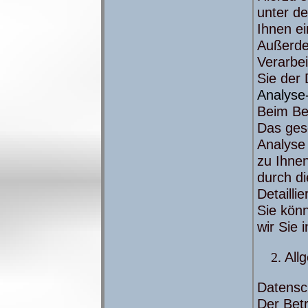
unter d
Ihnen e
Außerde
Verarbe
Sie der 
Analyse-
Beim Be
Das ges
Analyse 
zu Ihnen
durch di
Detailli
Sie kön
wir Sie 
All
Datensc
Der Betr