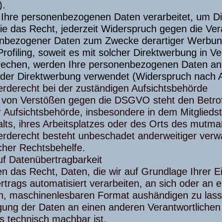
.
Ihre personenbezogenen Daten verarbeitet, um Di
e das Recht, jederzeit Widerspruch gegen die Ver
nbezogener Daten zum Zwecke derartiger Werbung 
Profiling, soweit es mit solcher Direktwerbung in 
rechen, werden Ihre personenbezogenen Daten an
der Direktwerbung verwendet (Widerspruch nach 
rderecht bei der zuständigen Aufsichtsbehörde
e von Verstößen gegen die DSGVO steht den Betro
r Aufsichtsbehörde, insbesondere in dem Mitglieds
lts, ihres Arbeitsplatzes oder des Orts des mutm
rderecht besteht unbeschadet anderweitiger verwa
icher Rechtsbehelfe.
uf Datenübertragbarkeit
n das Recht, Daten, die wir auf Grundlage Ihrer Ein
rtrags automatisiert verarbeiten, an sich oder an e
n, maschinenlesbaren Format aushändigen zu lasse
ung der Daten an einen anderen Verantwortlichen v
s technisch machbar ist.