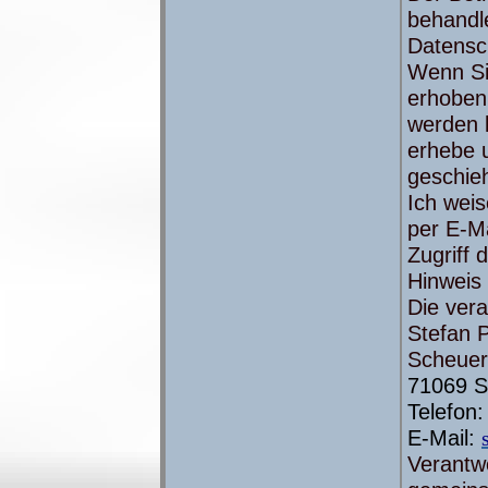
behandl
Datensc
Wenn Si
erhoben.
werden k
erhebe u
geschieh
Ich weis
per E-Ma
Zugriff 
Hinweis 
Die vera
Stefan P
Scheuer
71069 S
Telefon
E-Mail:
Verantwo