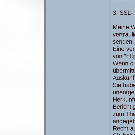
3. SSL-
Meine W
vertraul
senden,
Eine ver
von “htt
Wenn die
übermitt
Auskunf
Sie hab
unentge
Herkunf
Bericht
zum The
angegeb
Recht a