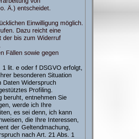
rarbeitung von
. Ä.) entscheidet.
cklichen Einwilligung möglich.
rufen. Dazu reicht eine
t der bis zum Widerruf
.
n Fällen sowie gegen
1 lit. e oder f DSGVO erfolgt,
Ihrer besonderen Situation
n Daten Widerspruch
estütztes Profiling.
ng beruht, entnehmen Sie
en, werde ich Ihre
en, es sei denn, ich kann
weisen, die Ihre Interessen,
dient der Geltendmachung,
spruch nach Art. 21 Abs. 1