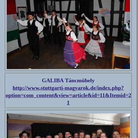
GALIBA Táncmühely
http://www.stuttgarti-magyarok.de/index.php?
option=com_content&view=article&id=11&Itemid=2
1