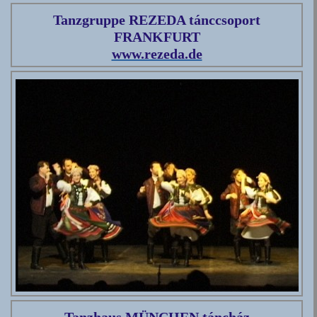
Tanzgruppe REZEDA tánccsoport
FRANKFURT
www.rezeda.de
Tanzhaus MÜNCHEN táncház