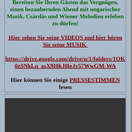
Bereiten Sie Ihren Gästen das Vergnügen,
einen bezaubernden Abend mit ungarischer
Musik, Csárdás und Wiener Melodien erleben
zu dürfen!
Hier sehen Sie seine
VIDEOS
und hier hören
Sie seine
MUSIK
https://drive.google.com/drive/u/1/folders/1OK
0zSNkLq_asX9I0kJ0leJv57WwGM-WA
Hier können Sie einige
PRESSESTIMMEN
lesen