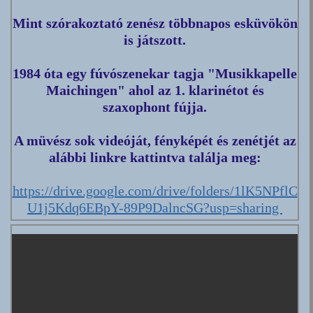
Mint szórakoztató zenész többnapos esküvökön
is játszott.
1984 óta egy fúvószenekar tagja "Musikkapelle
Maichingen" ahol az 1. klarinétot és
szaxophont fújja.
A müvész sok videóját, fényképét és zenétjét az
alábbi linkre kattintva találja meg:
https://drive.google.com/drive/folders/1lK5NPflC
U1j5Kdq6EBpY-89P9DalncSG?usp=sharing