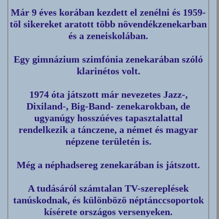
Már 9 éves korában kezdett el zenélni és 1959-
töl sikereket aratott több növendékzenekarban
és a zeneiskolában.
Egy gimnázium szimfónia zenekarában szóló
klarinétos volt.
1974 óta játszott már nevezetes Jazz-,
Dixiland-, Big-Band- zenekarokban, de
ugyanúgy hosszúéves tapasztalattal
rendelkezik a tánczene, a német és magyar
népzene területén is.
Még a néphadsereg zenekarában is játszott.
A tudásáról számtalan TV-szereplések
tanúskodnak, és különbözö néptánccsoportok
kísérete országos versenyeken.