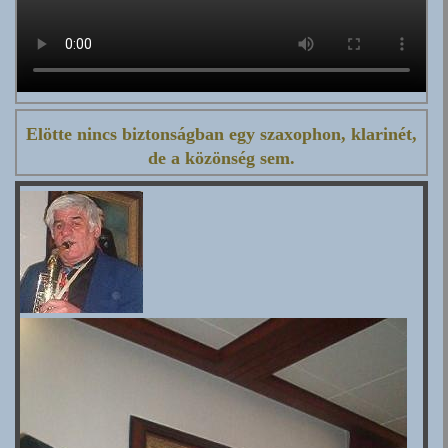
Elötte nincs biztonságban egy szaxophon, klarinét,
de a közönség sem.