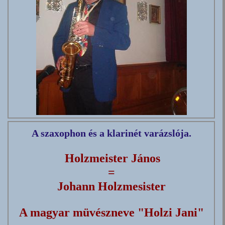
A szaxophon és a klarinét
varázslója.
Holzmeister János
=
Johann Holzmesister
A magyar müvészneve "Holzi Jani"