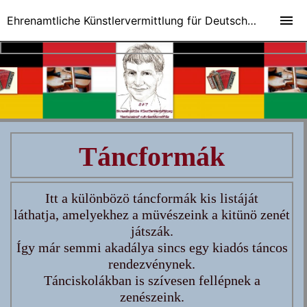
Ehrenamtliche Künstlervermittlung für Deutsch-Ungarische Veranstaltungen
Táncformák
Itt a különbözö táncformák kis listáját
láthatja, amelyekhez a müvészeink a kitünö zenét
játszák.
Így már semmi akadálya sincs egy kiadós táncos
rendezvénynek.
Tánciskolákban is szívesen fellépnek a
zenészeink.