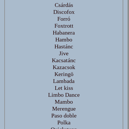
Csárdás
Discofox
Forró
Foxtrott
Habanera
Hambo
Hastánc
Jive
Kacsatánc
Kazacsok
Keringö
Lambada
Let kiss
Limbo Dance
Mambo
Merengue
Paso doble
Polka