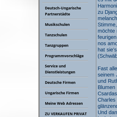
Harmonis
Deutsch-Ungarische
zu Djang
Partnerstädte
melancho
Stimme, 
Musikschulen
möchte 
Tanzschulen
feurigen
nos amo
Tanzgruppen
hat sie's
(Schwäb
Programmvorschläge
Service und
Fast all
Dienstleistungen
seinem 
und Ruth
Deutsche Firmen
Blumen 
Ungarische Firmen
Csardas 
Charles 
Meine Web Adressen
glänzen
Und dan
ZU VERKAUFEN PRIVAT