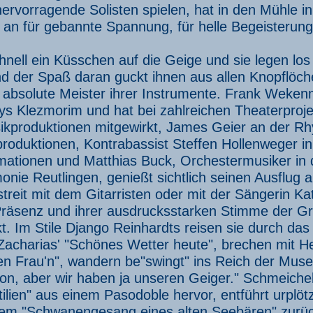
ervorragende Solisten spielen, hat in den Mühle i
an für gebannte Spannung, für helle Begeisterung
nell ein Küsschen auf die Geige und sie legen los
nd der Spaß daran guckt ihnen aus allen Knopflöch
d absolute Meister ihrer Instrumente. Frank Wekenm
ys Klezmorim und hat bei zahlreichen Theaterproj
kproduktionen mitgewirkt, James Geier an der Rhy
roduktionen, Kontrabassist Steffen Hollenweger i
rmationen und Matthias Buck, Orchestermusiker in
onie Reutlingen, genießt sichtlich seinen Ausflug a
treit mit dem Gitarristen oder mit der Sängerin Kata
 Präsenz und ihrer ausdrucksstarken Stimme der G
t. Im Stile Django Reinhardts reisen sie durch das
Zacharias' "Schönes Wetter heute", brechen mit 
en Frau'n", wandern be"swingt" ins Reich der Muse
n, aber wir haben ja unseren Geiger." Schmeichel
ilien" aus einem Pasodoble hervor, entführt urplöt
dem "Schwanengesang eines alten Seebären" zurü