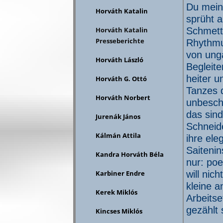
Du meine
Horváth Katalin
sprüht a
Schmette
Horváth Katalin
Presseberichte
Rhythmus
von unga
Horváth László
Begleit
heiter u
Horváth G. Ottó
Tanzes 
Horváth Norbert
unbesch
das sin
Jurenák János
Schneid
Kálmán Attila
ihre ele
Saiteni
Kandra Horváth Béla
nur: poe
will nic
Karbiner Endre
kleine a
Kerek Miklós
Arbeits
gezählt 
Kincses Miklós