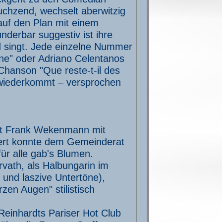
uchzend, wechselt aberwitzig
 auf den Plan mit einem
nderbar suggestiv ist ihre
ed singt. Jede einzelne Nummer
e" oder Adriano Celentanos
Chanson "Que reste-t-il des
 wiederkommt – versprochen
rist Frank Wekenmann mit
hert konnte dem Gemeinderat
ür alle gab's Blumen.
vath, als Halbungarin im
 und laszive Untertöne),
en Augen" stilistisch
einhardts Pariser Hot Club