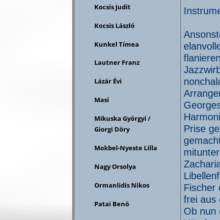
Kocsis Judit
Instrum
Kocsis László
Ansonste
Kunkel Tímea
elanvoll
flaniere
Lautner Franz
Jazzwir
nonchala
Lázár Évi
Arrangem
Masi
Georges
Harmoni
Mikuska Györgyi /
Prise g
Giorgi Döry
gemacht
Mokbel-Nyeste Lilla
mitunte
Zachari
Nagy Orsolya
Libellen
Ormanlidis Nikos
Fischer 
frei au
Patai Benö
Ob nun e