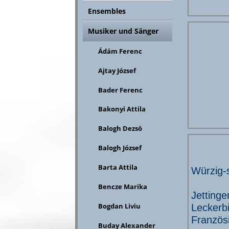
Ensembles
Musiker und Sänger
Ádám Ferenc
Ajtay József
Bader Ferenc
Bakonyi Attila
Balogh Dezsö
Balogh József
Barta Attila
Würzig-s
Bencze Marika
Jettinge
Bogdan Liviu
Leckerb
Französ
Buday Alexander