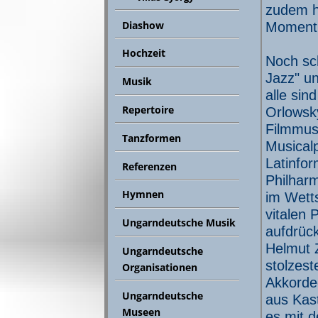
zudem h
Diashow
Moment 
Hochzeit
Noch sch
Jazz" u
Musik
alle sin
Repertoire
Orlowsk
Filmmusi
Tanzformen
Musicalp
Latinfo
Referenzen
Philharm
Hymnen
im Wetts
vitalen
Ungarndeutsche Musik
aufdrück
Helmut 
Ungarndeutsche
stolzest
Organisationen
Akkordeo
Ungarndeutsche
aus Kast
Museen
es mit 