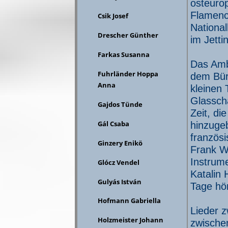
osteuro
Flamenc
Csik Josef
Nationa
Drescher Günther
im Jetti
Farkas Susanna
Das Ambi
Fuhrländer Hoppa
dem Bür
Anna
kleinen 
Glassch
Gajdos Tünde
Zeit, di
Gál Csaba
hinzuge
französ
Ginzery Enikö
Frank W
Instrum
Glócz Vendel
Katalin 
Gulyás István
Tage hör
Hofmann Gabriella
Lieder z
Holzmeister Johann
zwische