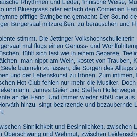
päische Rhythmen und Lieder, finnische Weise, Mu
o und Bluesgrass oder einfach den Comedian Har
lhymne pfiffige Swingbeine gemacht: Der Sound de
nger Bürgersaal mitzureißen, zu berauschen und Fl
ente stimmt. Die Jettinger Volkshochschulleiterin
gersaal mal flugs einen Genuss- und Wohlfühltemp
Tischen, fühlt sich fast wie in einem Separee, Teelic
älchen, man nippt am Wein, kostet von Trauben, Kä
e Seele baumeln zu lassen, die Sorgen des Alltags
ben und der Lebenskunst zu frönen. Zum intimen, 
ischen Hot Club fehlen nur mehr die Musiker. Doc
ekenmann, James Geier und Steffen Hollenweger P
ente an die Hand. Und immer wieder stößt die au
Horváth hinzu, singt bezirzende und bezaubernde Li
t.
wischen Sinnlichkeit und Besinnlichkeit, zwischen
n Überschwang und Wehmut, zwischen Leidenschaf