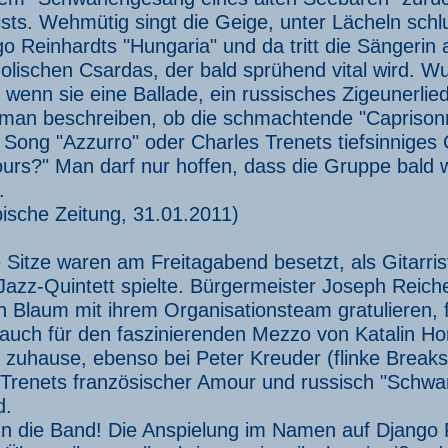
ts. Wehmütig singt die Geige, unter Lächeln schl
o Reinhardts "Hungaria" und da tritt die Sängerin
lischen Csardas, der bald sprühend vital wird. Wu
wenn sie eine Ballade, ein russisches Zigeunerli
man beschreiben, ob die schmachtende "Caprisonn
 Song "Azzurro" oder Charles Trenets tiefsinniges 
urs?" Man darf nur hoffen, dass die Gruppe bald
.
ische Zeitung, 31.01.2011)
e Sitze waren am Freitagabend besetzt, als Gitar
Jazz-Quintett spielte. Bürgermeister Joseph Reic
 Blaum mit ihrem Organisationsteam gratulieren, f
auch für den faszinierenden Mezzo von Katalin Hor
zuhause, ebenso bei Peter Kreuder (flinke Breaks
Trenets französischer Amour und russisch "Schwarz
d.
n die Band! Die Anspielung im Namen auf Django R