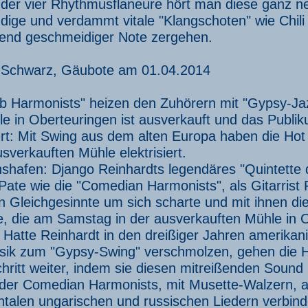
der vier Rhythmusflaneure hört man diese ganz n
udige und verdammt vitale "Klangschoten" wie Chili
end geschmeidiger Note zergehen.
 Schwarz, Gäubote am 01.04.2014
b Harmonists" heizen den Zuhörern mit "Gypsy-Jazz
le in Oberteuringen ist ausverkauft und das Publ
rt: Mit Swing aus dem alten Europa haben die Hot
usverkauften Mühle elektrisiert.
hshafen: Django Reinhardts legendäres "Quintette
Pate wie die "Comedian Harmonists", als Gitarris
 Gleichgesinnte um sich scharte und mit ihnen di
e, die am Samstag in der ausverkauften Mühle in O
 Hatte Reinhardt in den dreißiger Jahren amerikani
usik zum "Gypsy-Swing" verschmolzen, gehen die 
hritt weiter, indem sie diesen mitreißenden Sound 
 der Comedian Harmonists, mit Musette-Walzern, a
ntalen ungarischen und russischen Liedern verbi