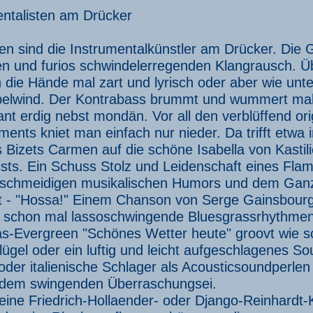
entalisten am Drücker
n sind die Instrumentalkünstler am Drücker. Die Ge
en und furios schwindelerregenden Klangrausch. Üb
n die Hände mal zart und lyrisch oder aber wie unt
belwind. Der Kontrabass brummt und wummert mal k
nt erdig nebst mondän. Vor all den verblüffend ori
ents kniet man einfach nur nieder. Da trifft etwa 
 Bizets Carmen auf die schöne Isabella von Kasti
sts. Ein Schuss Stolz und Leidenschaft eines Fla
eschmeidigen musikalischen Humors und dem Gan
 - "Hossa!" Einem Chanson von Serge Gainsbour
r schon mal lassoschwingende Bluesgrassrhythmen
as-Evergreen "Schönes Wetter heute" groovt wie 
flügel oder ein luftig und leicht aufgeschlagenes So
oder italienische Schlager als Acousticsoundperl
s dem swingenden Überraschungsei.
ine Friedrich-Hollaender- oder Django-Reinhardt-