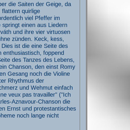
über die Saiten der Geige, da
lattern quirlige
dentlich viel Pfeffer im
 springt einen aus Liedern
áth und ihre vier virtuosen
ühne zünden. Keck, kess,
Dies ist die eine Seite des
 enthusiastisch, foppend
Seite des Tanzes des Lebens,
 ein Chanson, den einst Romy
en Gesang noch die Violine
fter Rhythmus der
zschmerz und Wehmut einfach
e veux pas travailler" ("Ich
harles-Aznavour-Chanson die
en Ernst und protestantisches
oheme noch lange nicht