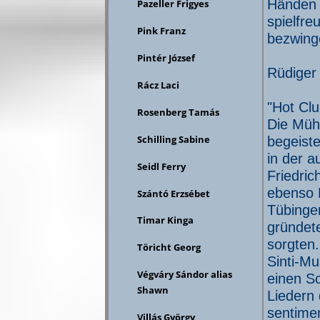
Händen 
Pazeller Frigyes
spielfre
Pink Franz
bezwing
Pintér József
Rüdiger
Rácz Laci
"Hot Clu
Rosenberg Tamás
Die Müh
Schilling Sabine
begeiste
in der a
Seidl Ferry
Friedric
ebenso 
Szántó Erzsébet
Tübingen
Timar Kinga
gründet
sorgten.
Töricht Georg
Sinti-M
Végváry Sándor alias
einen Sc
Shawn
Liedern
sentime
Villás György