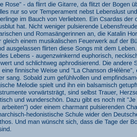
 Rose" - da flirrt die Gitarre, da flitzt der Bogen 
lles nur so vor Temperament nebst Lebenslust und f
rlinge im Bauch von Verliebten. Ein Csardas der or
blut hat. Nicht weniger pulsierende Lebensfreude
rischen und Romasängerinnen an, die Katalin Horv
er gleich einem musikalischen Feuerwerk auf der B
nd ausgelassen flirten diese Songs mit dem Leben. 
des Lebens - augenzwinkernd euphorisch, neckisch
wert und schlichtweg aphrodisierend. Die andere 
d eine finnische Weise und "La Chanson dHélène",
er sang. Sobald zum gefühlvollen und empfindsam
gische Melodie spielt und ihn ein balsamisch getup
nstrumente vorwärtsträgt, sind selbst Trauer, Her
tisch und wunderschön. Dazu gibt es noch mit "Je n
ht arbeiten") oder einem charmant pulsierenden C
narchisch-hedonistische Schule wider den Deutsch
ethos. Und man wünscht sich, dass die Tage der B
sind.