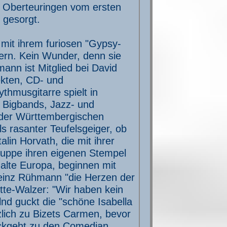
n Oberteuringen vom ersten
 gesorgt.
 mit ihrem furiosen "Gypsy-
ern. Kein Wunder, denn sie
ann ist Mitglied bei David
ekten, CD- und
thmusgitarre spielt in
n Bigbands, Jazz- und
 der Württembergischen
ls rasanter Teufelsgeiger, ob
lin Horvath, die mit ihrer
ruppe ihren eigenen Stempel
 alte Europa, beginnen mit
Heinz Rühmann "die Herzen der
tte-Walzer: "Wir haben kein
nd guckt die "schöne Isabella
zlich zu Bizets Carmen, bevor
ckgeht zu den Comedian