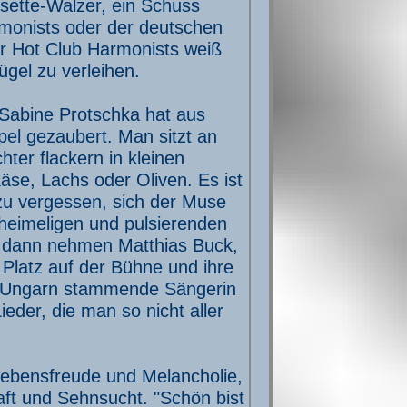
sette-Walzer, ein Schuss
monists oder der deutschen
r Hot Club Harmonists weiß
ügel zu verleihen.
 Sabine Protschka hat aus
el gezaubert. Man sitzt an
hter flackern in kleinen
se, Lachs oder Oliven. Es ist
 zu vergessen, sich der Muse
heimeligen und pulsierenden
h dann nehmen Matthias Buck,
latz auf der Bühne und ihre
s Ungarn stammende Sängerin
eder, die man so nicht aller
 Lebensfreude und Melancholie,
t und Sehnsucht. "Schön bist