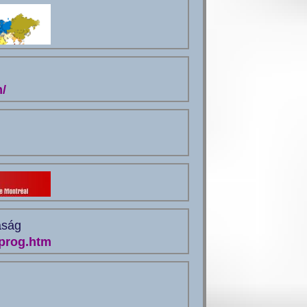
/
aság
prog.htm