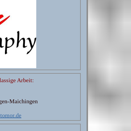
lassige Arbeit:
gen-Maichingen
1
tomor.de