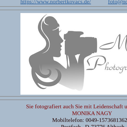
https://www.norbertkovacs.de/
foto@no
Sie fotografiert auch Sie mit Leidenschaft 
MONIKA NAGY
Mobiltelefon: 0049-157368136
Postfach, D-73776 Altbach