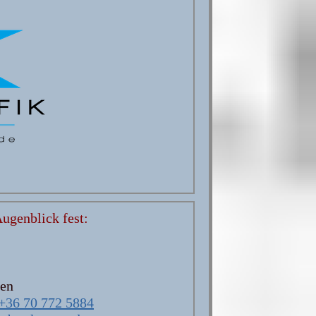
Augenblick fest:
ten
+36 70 772 5884