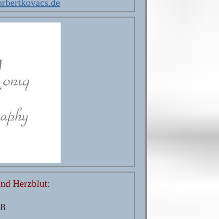
rbertkovacs.de
und Herzblut:
28