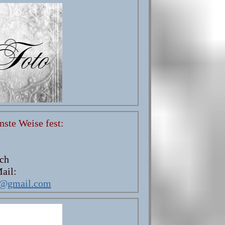
nste Weise fest:
ach
Mail:
to@gmail.com